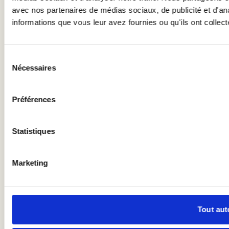
avec nos partenaires de médias sociaux, de publicité et d'an
informations que vous leur avez fournies ou qu'ils ont collecté
Sélection
Nécessaires
du
consentement
Préférences
Statistiques
Marketing
Tout aut