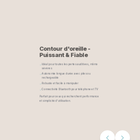
Contour d'oreille -
Puissant & Fiable
Idéal pour toutes les pertes auditives, même
✓
sévères
Autonomie longue durée avec piles ou
✓
rechargeable
Robuste et facile à manipuler
✓
Connectivité Bluetooth pour téléphone et TV
✓
Parfait pour ceux qui recherchent performance
et simplicité d'utilisation.